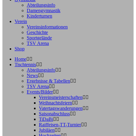
Abteilungsinfo
Damengymnastik
Kinderturnen
Verein
Vereinsinformationen
Geschichte
Sportgelände
TSV Arena
Shop
Home
Tischtennis
Abteilungsinfo
News
Ergebnisse & Tabellen
TSV Arena
Events/Bilder
Vereinsmeisterschaften
Weihnachtsfeiern
Vatertagswanderungen
Saisonabschluss
TiDaBi
Raiffeisen-TT-Turnier
Jubiläen
Hochzeiten