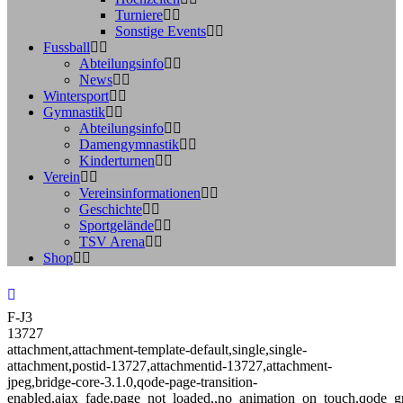
Turniere
Sonstige Events
Fussball
Abteilungsinfo
News
Wintersport
Gymnastik
Abteilungsinfo
Damengymnastik
Kinderturnen
Verein
Vereinsinformationen
Geschichte
Sportgelände
TSV Arena
Shop
F-J3
13727
attachment,attachment-template-default,single,single-
attachment,postid-13727,attachmentid-13727,attachment-
jpeg,bridge-core-3.1.0,qode-page-transition-
enabled,ajax_fade,page_not_loaded,,no_animation_on_touch,qode_g