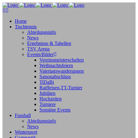
Home
Tischtennis
Abteilungsinfo
News
Ergebnisse & Tabellen
TSV Arena
Events/Bilder
Vereinsmeisterschaften
Weihnachtsfeiern
Vatertagswanderungen
Saisonabschluss
TiDaBi
Raiffeisen-TT-Turnier
Jubiläen
Hochzeiten
Turniere
Sonstige Events
Fussball
Abteilungsinfo
News
Wintersport
Gymnastik