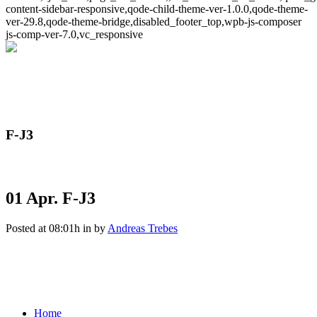
content-sidebar-responsive,qode-child-theme-ver-1.0.0,qode-theme-
ver-29.8,qode-theme-bridge,disabled_footer_top,wpb-js-composer
js-comp-ver-7.0,vc_responsive
F-J3
01 Apr.
F-J3
Posted at 08:01h
in
by
Andreas Trebes
Home