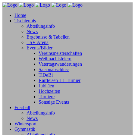
Home
Tischtennis
Abteilungsinfo
News
Ergebnisse & Tabellen
TSV Arena
Events/Bilder
Vereinsmeisterschaften
Weihnachtsfeiern
Vatertagswanderungen
Saisonabschluss
TiDaBi
Raiffeisen-TT-Turnier
Jubiläen
Hochzeiten
Turniere
Sonstige Events
Fussball
Abteilungsinfo
News
Wintersport
Gymnastik
Abteilungsinfo