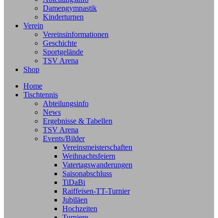
Damengymnastik
Kinderturnen
Verein
Vereinsinformationen
Geschichte
Sportgelände
TSV Arena
Shop
Home
Tischtennis
Abteilungsinfo
News
Ergebnisse & Tabellen
TSV Arena
Events/Bilder
Vereinsmeisterschaften
Weihnachtsfeiern
Vatertagswanderungen
Saisonabschluss
TiDaBi
Raiffeisen-TT-Turnier
Jubiläen
Hochzeiten
Turniere