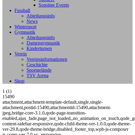
Sonstige Events
Fussball
Abteilungsinfo
News
Wintersport
Gymnastik
Abteilungsinfo
Damengymnastik
Kinderturnen
Verein
Vereinsinformationen
Geschichte
Sportgelände
TSV Arena
Shop
1 (1)
15490
attachment,attachment-template-default,single,single-
attachment,postid-15490,attachmentid-15490,attachment-
jpeg,bridge-core-3.1.0,qode-page-transition-
enabled,ajax_fade,page_not_loaded,,no_animation_on_touch,qode_g
content-sidebar-responsive,qode-child-theme-ver-1.0.0,qode-theme-
ver-29.8,qode-theme-bridge,disabled_footer_top,wpb-js-composer
js-comp-ver-7.0,vc_responsive