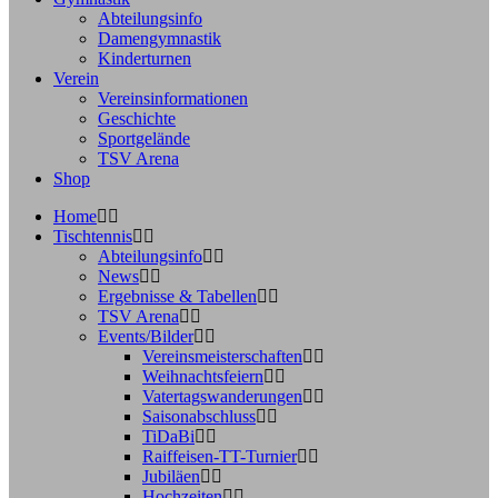
Abteilungsinfo
Damengymnastik
Kinderturnen
Verein
Vereinsinformationen
Geschichte
Sportgelände
TSV Arena
Shop
Home
Tischtennis
Abteilungsinfo
News
Ergebnisse & Tabellen
TSV Arena
Events/Bilder
Vereinsmeisterschaften
Weihnachtsfeiern
Vatertagswanderungen
Saisonabschluss
TiDaBi
Raiffeisen-TT-Turnier
Jubiläen
Hochzeiten