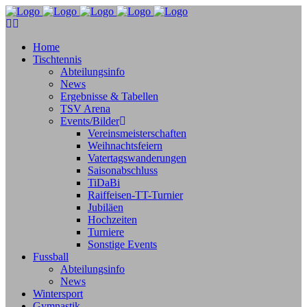
Home
Tischtennis
Abteilungsinfo
News
Ergebnisse & Tabellen
TSV Arena
Events/Bilder
Vereinsmeisterschaften
Weihnachtsfeiern
Vatertagswanderungen
Saisonabschluss
TiDaBi
Raiffeisen-TT-Turnier
Jubiläen
Hochzeiten
Turniere
Sonstige Events
Fussball
Abteilungsinfo
News
Wintersport
Gymnastik