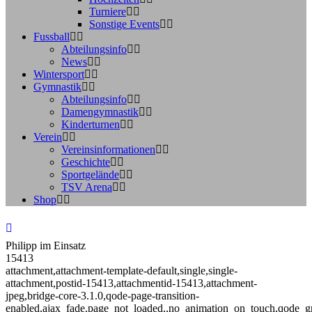
Turniere
Sonstige Events
Fussball
Abteilungsinfo
News
Wintersport
Gymnastik
Abteilungsinfo
Damengymnastik
Kinderturnen
Verein
Vereinsinformationen
Geschichte
Sportgelände
TSV Arena
Shop
Philipp im Einsatz
15413
attachment,attachment-template-default,single,single-
attachment,postid-15413,attachmentid-15413,attachment-
jpeg,bridge-core-3.1.0,qode-page-transition-
enabled,ajax_fade,page_not_loaded,,no_animation_on_touch,qode_g