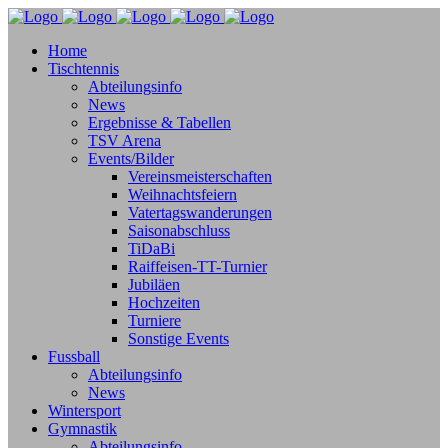
Home
Tischtennis
Abteilungsinfo
News
Ergebnisse & Tabellen
TSV Arena
Events/Bilder
Vereinsmeisterschaften
Weihnachtsfeiern
Vatertagswanderungen
Saisonabschluss
TiDaBi
Raiffeisen-TT-Turnier
Jubiläen
Hochzeiten
Turniere
Sonstige Events
Fussball
Abteilungsinfo
News
Wintersport
Gymnastik
Abteilungsinfo