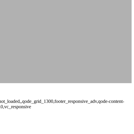
ge_not_loaded,,qode_grid_1300,footer_responsive_adv,qode-content-
.0,vc_responsive