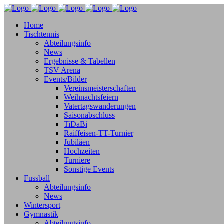
Home
Tischtennis
Abteilungsinfo
News
Ergebnisse & Tabellen
TSV Arena
Events/Bilder
Vereinsmeisterschaften
Weihnachtsfeiern
Vatertagswanderungen
Saisonabschluss
TiDaBi
Raiffeisen-TT-Turnier
Jubiläen
Hochzeiten
Turniere
Sonstige Events
Fussball
Abteilungsinfo
News
Wintersport
Gymnastik
Abteilungsinfo