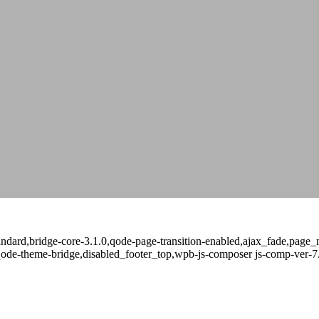
-standard,bridge-core-3.1.0,qode-page-transition-enabled,ajax_fade,pa
qode-theme-bridge,disabled_footer_top,wpb-js-composer js-comp-ver-7