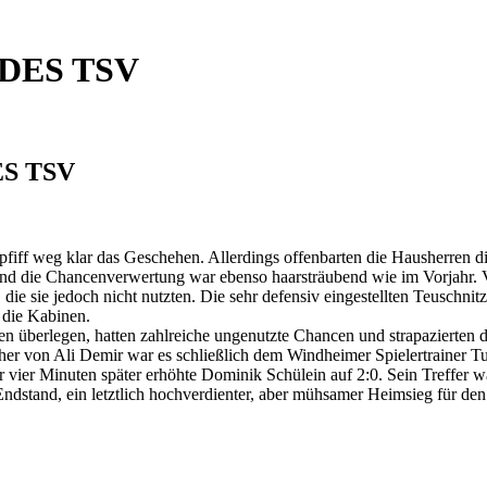
DES TSV
S TSV
f weg klar das Geschehen. Allerdings offenbarten die Hausherren die
au und die Chancenverwertung war ebenso haarsträubend wie im Vorjahr. 
die sie jedoch nicht nutzten. Die sehr defensiv eingestellten Teuschnit
n die Kabinen.
n überlegen, hatten zahlreiche ungenutzte Chancen und strapazierten di
cher von Ali Demir war es schließlich dem Windheimer Spielertrainer 
 Nur vier Minuten später erhöhte Dominik Schülein auf 2:0. Sein Treffe
ndstand, ein letztlich hochverdienter, aber mühsamer Heimsieg für d