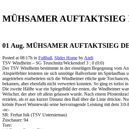
MÜHSAMER AUFTAKTSIEG 
01 Aug.
MÜHSAMER AUFTAKTSIEG DE
Posted at 08:17h
in
Fußball
,
Slider Home
by
Andi
TSV Windheim – SG Teuschnitz/Wickendorf 3 : 0 (0:0)
Der TSV Windheim bestimmte in der einseitigen Begegnung vom Anpfif
Abspielfehler leisteten sie sich unnötige Ballverluste im Spielaufb
angetrieben erarbeiteten sich die Windheimer etliche gute Torchancen, 
bekamen, aber ebenfalls nicht verwerten konnten. So ging es torlos i
Die zweite Hälfte war ein Spiegelbild der ersten, die Windheimer ware
Welscher, der aber oft allein gelassen wurde. Nach einem Pfostenkra
erzielen, als er aus kurzer Distanz den Ball über die Linie drückte.
krönte Pawel Wisniewski seine hervorragende Leistung mit dem 3:0-E
-oc-
SR: Ferhat Isik (TSV Untersiemau)
Zuschauer: 94
Tore: