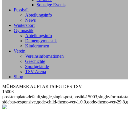
Sonstige Events
Fussball
Abteilungsinfo
News
Wintersport
Gymnastik
Abteilungsinfo
Damengymnastik
Kinderturnen
Verein
Vereinsinformationen
Geschichte
Sportgelände
TSV Arena
Shop
MÜHSAMER AUFTAKTSIEG DES TSV
15003
post-template-default,single,single-post,postid-15003,single-format
sidebar-responsive,qode-child-theme-ver-1.0.0,qode-theme-ver-29.8,