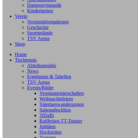
Damengymnastik
Kinderturnen
Verein
Vereinsinformationen
Geschichte
Sportgelände
TSV Arena
Shop
Home
Tischtennis
Abteilungsinfo
News
Ergebnisse & Tabellen
TSV Arena
Events/Bilder
Vereinsmeisterschaften
Weihnachtsfeiern
Vatertagswanderungen
Saisonabschluss
TiDaBi
Raiffeisen-TT-Turnier
Jubiläen
Hochzeiten
Turniere