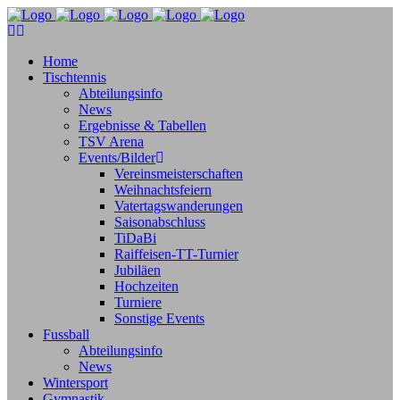
Home
Tischtennis
Abteilungsinfo
News
Ergebnisse & Tabellen
TSV Arena
Events/Bilder
Vereinsmeisterschaften
Weihnachtsfeiern
Vatertagswanderungen
Saisonabschluss
TiDaBi
Raiffeisen-TT-Turnier
Jubiläen
Hochzeiten
Turniere
Sonstige Events
Fussball
Abteilungsinfo
News
Wintersport
Gymnastik