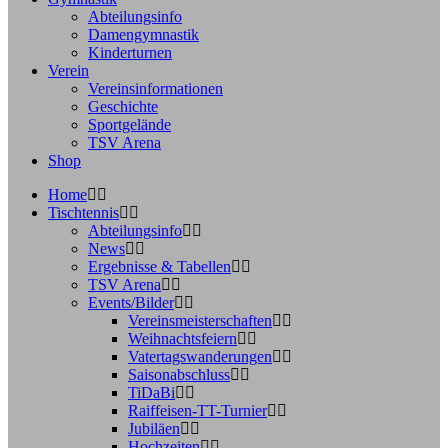
Abteilungsinfo
Damengymnastik
Kinderturnen
Verein
Vereinsinformationen
Geschichte
Sportgelände
TSV Arena
Shop
Home
Tischtennis
Abteilungsinfo
News
Ergebnisse & Tabellen
TSV Arena
Events/Bilder
Vereinsmeisterschaften
Weihnachtsfeiern
Vatertagswanderungen
Saisonabschluss
TiDaBi
Raiffeisen-TT-Turnier
Jubiläen
Hochzeiten