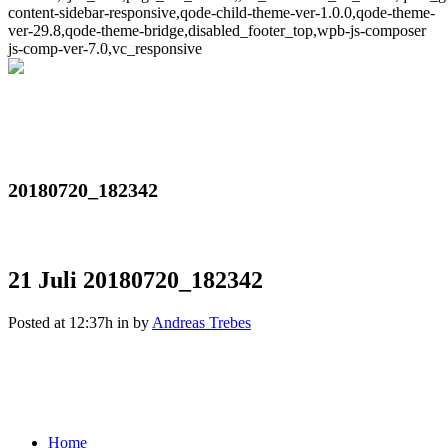
content-sidebar-responsive,qode-child-theme-ver-1.0.0,qode-theme-
ver-29.8,qode-theme-bridge,disabled_footer_top,wpb-js-composer
js-comp-ver-7.0,vc_responsive
20180720_182342
21 Juli
20180720_182342
Posted at 12:37h
in
by
Andreas Trebes
Home