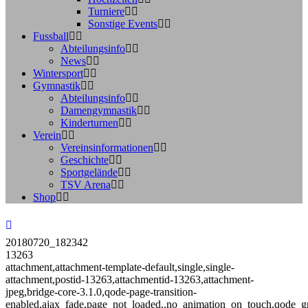
Turniere
Sonstige Events
Fussball
Abteilungsinfo
News
Wintersport
Gymnastik
Abteilungsinfo
Damengymnastik
Kinderturnen
Verein
Vereinsinformationen
Geschichte
Sportgelände
TSV Arena
Shop
20180720_182342
13263
attachment,attachment-template-default,single,single-
attachment,postid-13263,attachmentid-13263,attachment-
jpeg,bridge-core-3.1.0,qode-page-transition-
enabled,ajax_fade,page_not_loaded,,no_animation_on_touch,qode_g