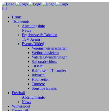
Home
Tischtennis
Abteilungsinfo
News
Ergebnisse & Tabellen
TSV Arena
Events/Bilder
Vereinsmeisterschaften
Weihnachtsfeiern
Vatertagswanderungen
Saisonabschluss
TiDaBi
Raiffeisen-TT-Turnier
Jubiläen
Hochzeiten
Turniere
Sonstige Events
Fussball
Abteilungsinfo
News
Wintersport
Gymnastik