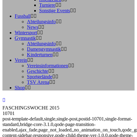
Turniere
Sonstige Events
Fussball
Abteilungsinfo
News
Wintersport
Gymnastik
Abteilungsinfo
Damengymnastik
Kinderturnen
Verein
Vereinsinformationen
Geschichte
Sportgelände
TSV Arena
Shop
FASCHINGSWOCHE 2015
10701
post-template-default,single,single-post,postid-10701,single-format-
standard,bridge-core-3.1.0,qode-page-transition-
enabled,ajax_fade,page_not_loaded,,no_animation_on_touch,qode_g
content-sidebar-responsive,qode-child-theme-ver-1.0.0,qode-theme-