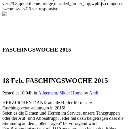
ver-29.8,qode-theme-bridge,disabled_footer_top,wpb-js-composer
js-comp-ver-7.0,vc_responsive
FASCHINGSWOCHE 2015
18 Feb.
FASCHINGSWOCHE 2015
Posted at 10:04h
in
Allgemein
,
Slider Home
by
Andi
HERZLICHEN DANK an alle Helfer für unsere
Faschingsveranstaltungen in 2015!
Seien es die Damen und Herren im Service, unsere Tanzgruppen
oder der Auf- und Abbautrupp: Jeder hat dazu beigetragen dass die
Stimmung an den
„tollen Tagen“ hervorragend war!
Der Rosenmontagstanz mit DJ Super zog sich bis in den frühen