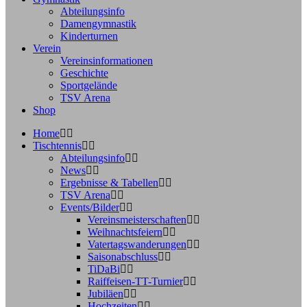
Abteilungsinfo
Damengymnastik
Kinderturnen
Verein
Vereinsinformationen
Geschichte
Sportgelände
TSV Arena
Shop
Home
Tischtennis
Abteilungsinfo
News
Ergebnisse & Tabellen
TSV Arena
Events/Bilder
Vereinsmeisterschaften
Weihnachtsfeiern
Vatertagswanderungen
Saisonabschluss
TiDaBi
Raiffeisen-TT-Turnier
Jubiläen
Hochzeiten