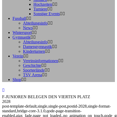
Hochzeiten
Turniere
Sonstige Events
Fussball
Abteilungsinfo
News
Wintersport
Gymnastik
Abteilungsinfo
Damengymnastik
Kinderturnen
Verein
Vereinsinformationen
Geschichte
Sportgelände
TSV Arena
Shop
F-JUNIOREN BELEGEN DEN VIERTEN PLATZ
2028
post-template-default,single,single-post,postid-2028,single-format-
standard,bridge-core-3.1.0,qode-page-transition-
enabled,ajax_fade,page_not_loaded,,no_animation_on_touch,qode_g