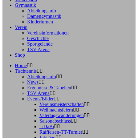
Gymnastik
Abteilungsinfo
Damengymnastik
Kinderturnen
Verein
Vereinsinformationen
Geschichte
Sportgelände
TSV Arena
Shop
Home
Tischtennis
Abteilungsinfo
News
Ergebnisse & Tabellen
TSV Arena
Events/Bilder
Vereinsmeisterschaften
Weihnachtsfeiern
Vatertagswanderungen
Saisonabschluss
TiDaBi
Raiffeisen-TT-Turnier
Jubiläen