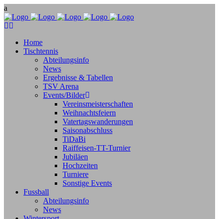
Home
Tischtennis
Abteilungsinfo
News
Ergebnisse & Tabellen
TSV Arena
Events/Bilder
Vereinsmeisterschaften
Weihnachtsfeiern
Vatertagswanderungen
Saisonabschluss
TiDaBi
Raiffeisen-TT-Turnier
Jubiläen
Hochzeiten
Turniere
Sonstige Events
Fussball
Abteilungsinfo
News
Wintersport