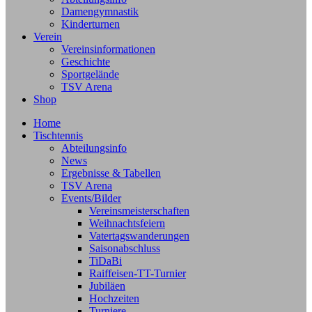
Damengymnastik
Kinderturnen
Verein
Vereinsinformationen
Geschichte
Sportgelände
TSV Arena
Shop
Home
Tischtennis
Abteilungsinfo
News
Ergebnisse & Tabellen
TSV Arena
Events/Bilder
Vereinsmeisterschaften
Weihnachtsfeiern
Vatertagswanderungen
Saisonabschluss
TiDaBi
Raiffeisen-TT-Turnier
Jubiläen
Hochzeiten
Turniere