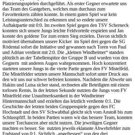
Platzierungsspielen durchgeführt. Als erster Gegner erwartete uns
das Team des Gastgebers, welches man durchaus zum
Favoritenkreis zählen konnte. In einem guten Spiel war kein
Leistungsunterschied zu erkennen und so endete unsere
Auftaktpartie mit 0:0. Im zweiten Spiel gegen den TSV Scherneck
konnten sich unsere Jungs leichte Feldvorteile erspielen und Jan
konnte des goldene Tor zum ersten Sieg erzielen. Davon sichtlich
motiviert übernahmen unsere Kicker im Spiel drei gegen die SG
Rödental sofort die Initiative und gewannen nach Toren von Paul
und Adrian verdient mit 2:0. Die „kleinen Windheimer“ standen
plötzlich an der Tabellenspitze der Gruppe B und wurden von den
Gegnern mit anderen Augen wahrgenommen. Hoch konzentriert
starteten unsere Jungs in die vierte Partie gegen den FV Mistelfeld.
Die Mistelfelder setzten unsere Mannschaft sofort unter Druck aus
den wir uns nur schwer befreien konnten. Nachdem die Abwehr um
Hakim und Luisa sicher stand, rechneten alle Beteiligten mit einem
torlosen Remis. In der letzten Sekunde nutzten die Jungs vom FV
Mistelfeld eine Unaufmerksamkeit in der Windheimer
Hintermannschaft und erzielten das letztlich verdiente 0:1. Die
Geschichte der letzten beiden Gruppenspiele gegen den FC
Hochstadt und den SV Schwabthal gleicht sich vom Anstoß bis zum
Schlusspfiff. In beiden Partien waren wir das bessere Team, konnten
unsere Torchancen aber nicht nutzen. Die jeweiligen Gegner
machten es besser. Sie nutzten jeweils eklatante Abwehrfehler zum
Endstand von 0:1. Sichtlich „angefressen“ von den drei