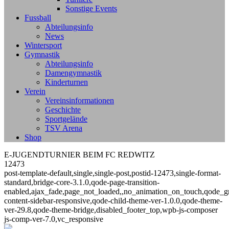
Sonstige Events
Fussball
Abteilungsinfo
News
Wintersport
Gymnastik
Abteilungsinfo
Damengymnastik
Kinderturnen
Verein
Vereinsinformationen
Geschichte
Sportgelände
TSV Arena
Shop
E-JUGENDTURNIER BEIM FC REDWITZ
12473
post-template-default,single,single-post,postid-12473,single-format-
standard,bridge-core-3.1.0,qode-page-transition-
enabled,ajax_fade,page_not_loaded,,no_animation_on_touch,qode_g
content-sidebar-responsive,qode-child-theme-ver-1.0.0,qode-theme-
ver-29.8,qode-theme-bridge,disabled_footer_top,wpb-js-composer
js-comp-ver-7.0,vc_responsive