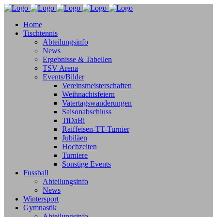
Home
Tischtennis
Abteilungsinfo
News
Ergebnisse & Tabellen
TSV Arena
Events/Bilder
Vereinsmeisterschaften
Weihnachtsfeiern
Vatertagswanderungen
Saisonabschluss
TiDaBi
Raiffeisen-TT-Turnier
Jubiläen
Hochzeiten
Turniere
Sonstige Events
Fussball
Abteilungsinfo
News
Wintersport
Gymnastik
Abteilungsinfo