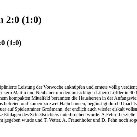
 2:0 (1:0)
0 (1:0)
plinierte Leistung der Vorwoche anknüpfen und erntete völlig verdien
ckern Martin und Neubauer um den umsichtigen Libero Löffler in 90 
nem kompakten Mittelfeld berannten die Hausherren in der Anfangsviert
s befreien und kamen zu zwei Halbchancen, begünstigt durch Unachtsam
quer auf Spielertrainer Großmann, der endlich auch wieder eiskalt vol
e Einlagen des Schiedsrichters unterbrochen wurde. A.Fehn II erzielte
 nicht gegeben wurde und T. Vetter, A. Frauenhofer und D. Fehn noch so