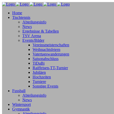
Home
Tischtennis
Abteilungsinfo
News
Ergebnisse & Tabellen
TSV Arena
Events/Bilder
Vereinsmeisterschaften
Weihnachtsfeiern
Vatertagswanderungen
Saisonabschluss
TiDaBi
Raiffeisen-TT-Turnier
Jubiläen
Hochzeiten
Turniere
Sonstige Events
Fussball
Abteilungsinfo
News
Wintersport
Gymnastik
Abteilungsinfo