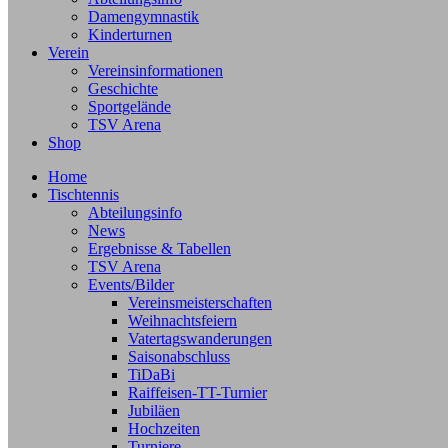
Damengymnastik
Kinderturnen
Verein
Vereinsinformationen
Geschichte
Sportgelände
TSV Arena
Shop
Home
Tischtennis
Abteilungsinfo
News
Ergebnisse & Tabellen
TSV Arena
Events/Bilder
Vereinsmeisterschaften
Weihnachtsfeiern
Vatertagswanderungen
Saisonabschluss
TiDaBi
Raiffeisen-TT-Turnier
Jubiläen
Hochzeiten
Turniere