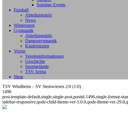
Sonstige Events
Fussball
Abteilungsinfo
News
Wintersport
Gymnastik
Abteilungsinfo
Damengymnastik
Kinderturnen
Verein
Vereinsinformationen
Geschichte
Sportgelände
TSV Arena
Shop
TSV Windheim – SV Steinwiesen 2:0 (1:0)
1496
post-template-default,single,single-post,postid-1496,single-format-
sidebar-responsive,qode-child-theme-ver-1.0.0,qode-theme-ver-29.8,