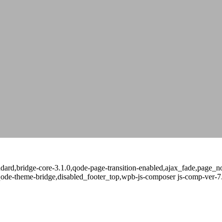
standard,bridge-core-3.1.0,qode-page-transition-enabled,ajax_fade,page
qode-theme-bridge,disabled_footer_top,wpb-js-composer js-comp-ver-7