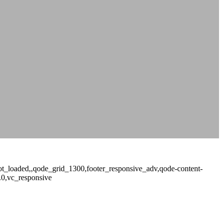
_not_loaded,,qode_grid_1300,footer_responsive_adv,qode-content-
.0,vc_responsive