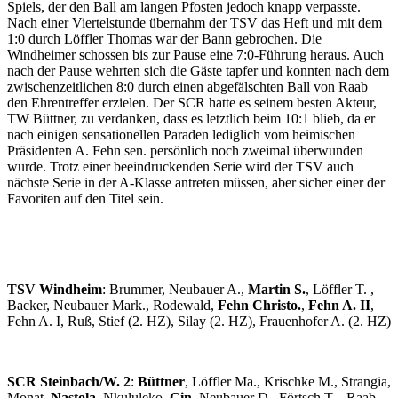
Spiels, der den Ball am langen Pfosten jedoch knapp verpasste.
Nach einer Viertelstunde übernahm der TSV das Heft und mit dem
1:0 durch Löffler Thomas war der Bann gebrochen. Die
Windheimer schossen bis zur Pause eine 7:0-Führung heraus. Auch
nach der Pause wehrten sich die Gäste tapfer und konnten nach dem
zwischenzeitlichen 8:0 durch einen abgefälschten Ball von Raab
den Ehrentreffer erzielen. Der SCR hatte es seinem besten Akteur,
TW Büttner, zu verdanken, dass es letztlich beim 10:1 blieb, da er
nach einigen sensationellen Paraden lediglich vom heimischen
Präsidenten A. Fehn sen. persönlich noch zweimal überwunden
wurde. Trotz einer beeindruckenden Serie wird der TSV auch
nächste Serie in der A-Klasse antreten müssen, aber sicher einer der
Favoriten auf den Titel sein.
TSV Windheim
: Brummer, Neubauer A.,
Martin S.
, Löffler T. ,
Backer, Neubauer Mark., Rodewald,
Fehn Christo.
,
Fehn A. II
,
Fehn A. I, Ruß, Stief (2. HZ), Silay (2. HZ), Frauenhofer A. (2. HZ)
SCR Steinbach/W. 2
:
Büttner
, Löffler Ma., Krischke M., Strangia,
Monat,
Nastola
, Nkululeko,
Cin
, Neubauer D., Förtsch T. , Raab