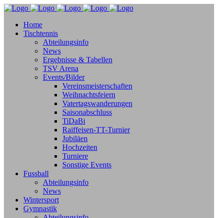
Home
Tischtennis
Abteilungsinfo
News
Ergebnisse & Tabellen
TSV Arena
Events/Bilder
Vereinsmeisterschaften
Weihnachtsfeiern
Vatertagswanderungen
Saisonabschluss
TiDaBi
Raiffeisen-TT-Turnier
Jubiläen
Hochzeiten
Turniere
Sonstige Events
Fussball
Abteilungsinfo
News
Wintersport
Gymnastik
Abteilungsinfo