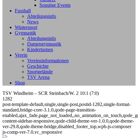
Sonstige Events
Fussball
Abteilungsinfo
News
Wintersport
Gymnastik
Abteilungsinfo
Damengymnastik
Kinderturnen
Verein
Vereinsinformationen
Geschichte
Sportgelände
TSV Arena
Shop
TSV Windheim – SCR Steinbach/W. 2 10:1 (7:0)
1282
post-template-default,single,single-post,postid-1282,single-format-
standard,bridge-core-3.1.0,qode-page-transition-
enabled,ajax_fade,page_not_loaded,,no_animation_on_touch,qode_g
content-sidebar-responsive,qode-child-theme-ver-1.0.0,qode-theme-
ver-29.8,qode-theme-bridge,disabled_footer_top,wpb-js-composer
js-comp-ver-7.0,vc_responsive