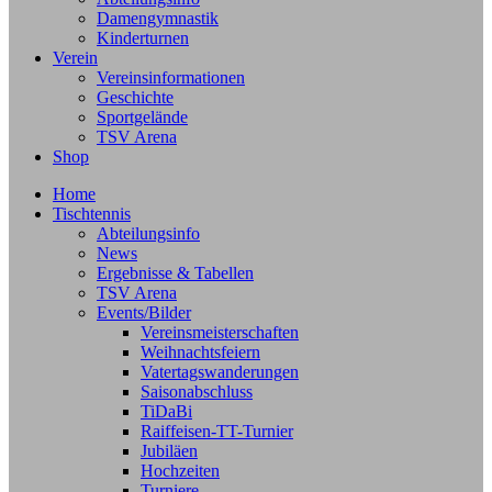
Damengymnastik
Kinderturnen
Verein
Vereinsinformationen
Geschichte
Sportgelände
TSV Arena
Shop
Home
Tischtennis
Abteilungsinfo
News
Ergebnisse & Tabellen
TSV Arena
Events/Bilder
Vereinsmeisterschaften
Weihnachtsfeiern
Vatertagswanderungen
Saisonabschluss
TiDaBi
Raiffeisen-TT-Turnier
Jubiläen
Hochzeiten
Turniere