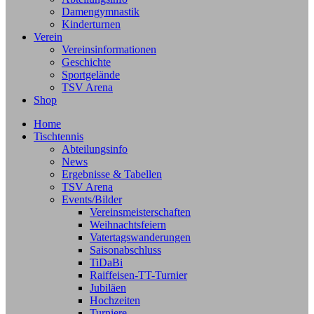
Damengymnastik
Kinderturnen
Verein
Vereinsinformationen
Geschichte
Sportgelände
TSV Arena
Shop
Home
Tischtennis
Abteilungsinfo
News
Ergebnisse & Tabellen
TSV Arena
Events/Bilder
Vereinsmeisterschaften
Weihnachtsfeiern
Vatertagswanderungen
Saisonabschluss
TiDaBi
Raiffeisen-TT-Turnier
Jubiläen
Hochzeiten
Turniere