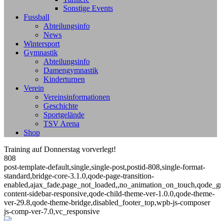
Sonstige Events
Fussball
Abteilungsinfo
News
Wintersport
Gymnastik
Abteilungsinfo
Damengymnastik
Kinderturnen
Verein
Vereinsinformationen
Geschichte
Sportgelände
TSV Arena
Shop
Training auf Donnerstag vorverlegt!
808
post-template-default,single,single-post,postid-808,single-format-
standard,bridge-core-3.1.0,qode-page-transition-
enabled,ajax_fade,page_not_loaded,,no_animation_on_touch,qode_g
content-sidebar-responsive,qode-child-theme-ver-1.0.0,qode-theme-
ver-29.8,qode-theme-bridge,disabled_footer_top,wpb-js-composer
js-comp-ver-7.0,vc_responsive