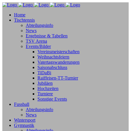
Home
Tischtennis
Abteilungsinfo
News
Ergebnisse & Tabellen
TSV Arena
Events/Bilder
Vereinsmeisterschaften
Weihnachtsfeiern
Vatertagswanderungen
Saisonabschluss
TiDaBi
Raiffeisen-TT-Turnier
Jubiläen
Hochzeiten
Turniere
Sonstige Events
Fussball
Abteilungsinfo
News
Wintersport
Gymnastik
Abteilungsinfo