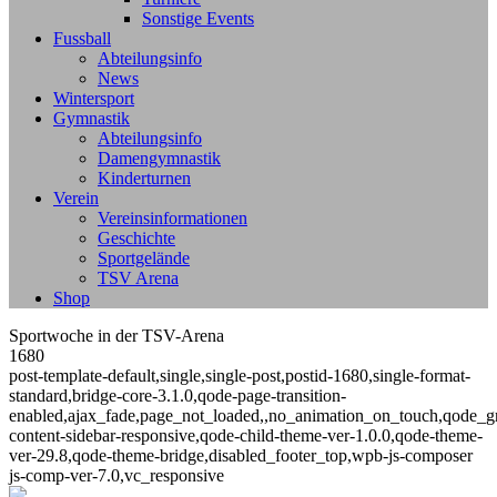
Sonstige Events
Fussball
Abteilungsinfo
News
Wintersport
Gymnastik
Abteilungsinfo
Damengymnastik
Kinderturnen
Verein
Vereinsinformationen
Geschichte
Sportgelände
TSV Arena
Shop
Sportwoche in der TSV-Arena
1680
post-template-default,single,single-post,postid-1680,single-format-
standard,bridge-core-3.1.0,qode-page-transition-
enabled,ajax_fade,page_not_loaded,,no_animation_on_touch,qode_g
content-sidebar-responsive,qode-child-theme-ver-1.0.0,qode-theme-
ver-29.8,qode-theme-bridge,disabled_footer_top,wpb-js-composer
js-comp-ver-7.0,vc_responsive