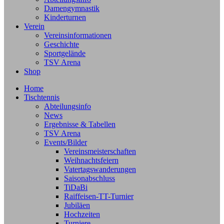
Damengymnastik
Kinderturnen
Verein
Vereinsinformationen
Geschichte
Sportgelände
TSV Arena
Shop
Home
Tischtennis
Abteilungsinfo
News
Ergebnisse & Tabellen
TSV Arena
Events/Bilder
Vereinsmeisterschaften
Weihnachtsfeiern
Vatertagswanderungen
Saisonabschluss
TiDaBi
Raiffeisen-TT-Turnier
Jubiläen
Hochzeiten
Turniere