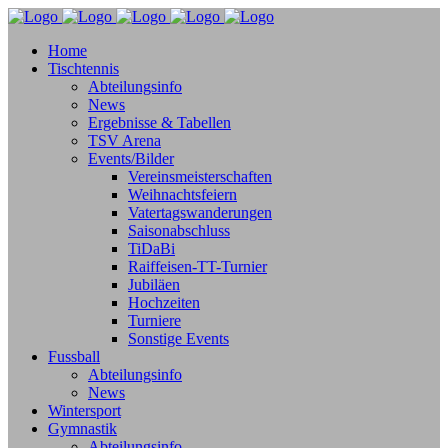
Home
Tischtennis
Abteilungsinfo
News
Ergebnisse & Tabellen
TSV Arena
Events/Bilder
Vereinsmeisterschaften
Weihnachtsfeiern
Vatertagswanderungen
Saisonabschluss
TiDaBi
Raiffeisen-TT-Turnier
Jubiläen
Hochzeiten
Turniere
Sonstige Events
Fussball
Abteilungsinfo
News
Wintersport
Gymnastik
Abteilungsinfo