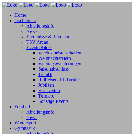
Home
Tischtennis
Abteilungsinfo
News
Ergebnisse & Tabellen
TSV Arena
Events/Bilder
Vereinsmeisterschaften
Weihnachtsfeiern
Vatertagswanderungen
Saisonabschluss
TiDaBi
Raiffeisen-TT-Turnier
Jubiläen
Hochzeiten
Turniere
Sonstige Events
Fussball
Abteilungsinfo
News
Wintersport
Gymnastik
Abteilungsinfo