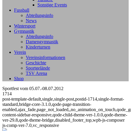
Sonstige Events
Fussball
Abteilungsinfo
News
Wintersport
Gymnastik
Abteilungsinfo
Damengymnastik
Kinderturnen
Verein
Vereinsinformationen
Geschichte
Sportgelände
TSV Arena
Shop
Sportfest vom 05.07.-08.07.2012
1714
post-template-default,single,single-post,postid-1714,single-format-
standard,bridge-core-3.1.0,qode-page-transition-
enabled,ajax_fade,page_not_loaded,,no_animation_on_touch,qode_g
content-sidebar-responsive,qode-child-theme-ver-1.0.0,qode-theme-
ver-29.8,qode-theme-bridge,disabled_footer_top,wpb-js-composer
js-comp-ver-7.0,vc_responsive