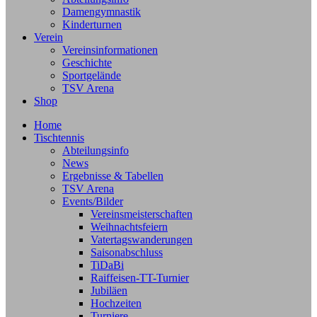
Damengymnastik
Kinderturnen
Verein
Vereinsinformationen
Geschichte
Sportgelände
TSV Arena
Shop
Home
Tischtennis
Abteilungsinfo
News
Ergebnisse & Tabellen
TSV Arena
Events/Bilder
Vereinsmeisterschaften
Weihnachtsfeiern
Vatertagswanderungen
Saisonabschluss
TiDaBi
Raiffeisen-TT-Turnier
Jubiläen
Hochzeiten
Turniere