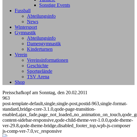
Sonstige Events
Fussball
Abteilungsinfo
News
Wintersport
Gymnastik
Abteilungsinfo
Damengymnastik
Kinderturnen
Verein
Vereinsinformationen
Geschichte
Sportgelände
TSV Arena
Shop
Preisschafkopf am Sonntag, den 20.02.2011
963
post-template-default,single,single-post,postid-963,single-format-
standard,bridge-core-3.1.0,qode-page-transition-
enabled,ajax_fade,page_not_loaded,,no_animation_on_touch,qode_g
content-sidebar-responsive,qode-child-theme-ver-1.0.0,qode-theme-
ver-29.8,qode-theme-bridge,disabled_footer_top,wpb-js-composer
js-comp-ver-7.0,vc_responsive