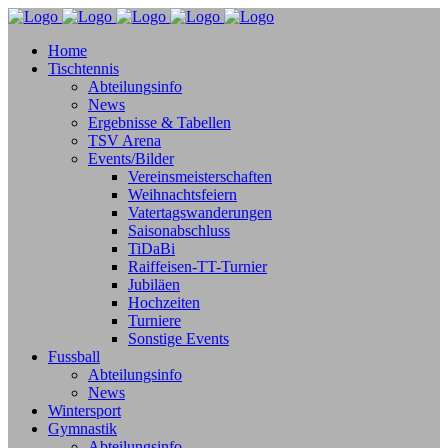
Home
Tischtennis
Abteilungsinfo
News
Ergebnisse & Tabellen
TSV Arena
Events/Bilder
Vereinsmeisterschaften
Weihnachtsfeiern
Vatertagswanderungen
Saisonabschluss
TiDaBi
Raiffeisen-TT-Turnier
Jubiläen
Hochzeiten
Turniere
Sonstige Events
Fussball
Abteilungsinfo
News
Wintersport
Gymnastik
Abteilungsinfo