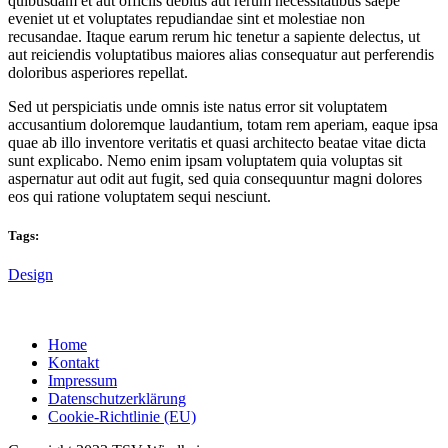
quibusdam et aut officiis debitis aut rerum necessitatibus saepe
eveniet ut et voluptates repudiandae sint et molestiae non
recusandae. Itaque earum rerum hic tenetur a sapiente delectus, ut
aut reiciendis voluptatibus maiores alias consequatur aut perferendis
doloribus asperiores repellat.
Sed ut perspiciatis unde omnis iste natus error sit voluptatem
accusantium doloremque laudantium, totam rem aperiam, eaque ipsa
quae ab illo inventore veritatis et quasi architecto beatae vitae dicta
sunt explicabo. Nemo enim ipsam voluptatem quia voluptas sit
aspernatur aut odit aut fugit, sed quia consequuntur magni dolores
eos qui ratione voluptatem sequi nesciunt.
Tags:
Design
Home
Kontakt
Impressum
Datenschutzerklärung
Cookie-Richtlinie (EU)