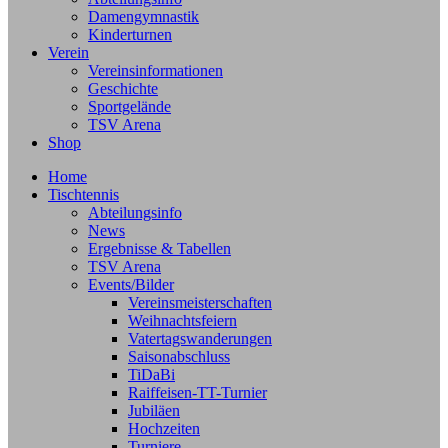
Damengymnastik
Kinderturnen
Verein
Vereinsinformationen
Geschichte
Sportgelände
TSV Arena
Shop
Home
Tischtennis
Abteilungsinfo
News
Ergebnisse & Tabellen
TSV Arena
Events/Bilder
Vereinsmeisterschaften
Weihnachtsfeiern
Vatertagswanderungen
Saisonabschluss
TiDaBi
Raiffeisen-TT-Turnier
Jubiläen
Hochzeiten
Turniere