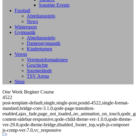
Sonstige Events
Fussball
Abteilungsinfo
News
Wintersport
Gymnastik
Abteilungsinfo
Damengymnastik
Kinderturnen
Verein
Vereinsinformationen
Geschichte
Sportgelände
TSV Arena
Shop
One Week Beginer Course
4522
post-template-default,single,single-post,postid-4522,single-format-
standard,bridge-core-3.1.0,qode-page-transition-
enabled,ajax_fade,page_not_loaded,,no_animation_on_touch,qode_g
content-sidebar-responsive,qode-child-theme-ver-1.0.0,qode-theme-
ver-29.8,qode-theme-bridge,disabled_footer_top,wpb-js-composer
js-comp-ver-7.0,vc_responsive