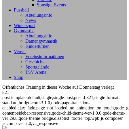
Sonstige Events
Fussball
Abteilungsinfo
News
Wintersport
Gymnastik
Abteilungsinfo
Damengymnastik
Kinderturnen
Verein
Vereinsinformationen
Geschichte
Sportgelände
TSV Arena
Shop
Öffentliches Training in dieser Woche auf Donnerstag verlegt
821
post-template-default,single,single-post,postid-821,single-format-
standard,bridge-core-3.1.0,qode-page-transition-
enabled,ajax_fade,page_not_loaded,,no_animation_on_touch,qode_g
content-sidebar-responsive,qode-child-theme-ver-1.0.0,qode-theme-
ver-29.8,qode-theme-bridge,disabled_footer_top,wpb-js-composer
js-comp-ver-7.0,vc_responsive