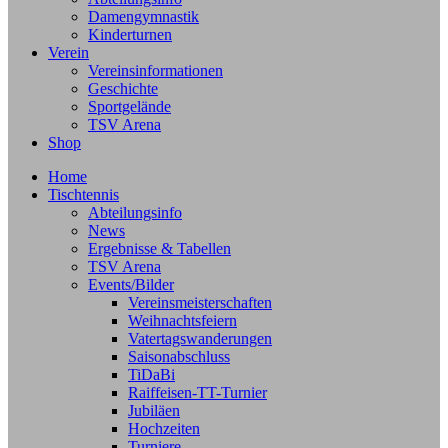
Damengymnastik
Kinderturnen
Verein
Vereinsinformationen
Geschichte
Sportgelände
TSV Arena
Shop
Home
Tischtennis
Abteilungsinfo
News
Ergebnisse & Tabellen
TSV Arena
Events/Bilder
Vereinsmeisterschaften
Weihnachtsfeiern
Vatertagswanderungen
Saisonabschluss
TiDaBi
Raiffeisen-TT-Turnier
Jubiläen
Hochzeiten
Turniere