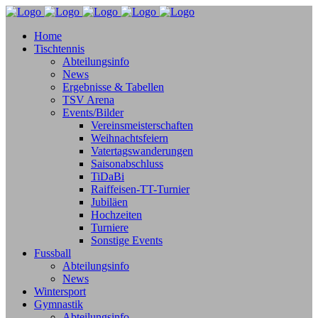
Home
Tischtennis
Abteilungsinfo
News
Ergebnisse & Tabellen
TSV Arena
Events/Bilder
Vereinsmeisterschaften
Weihnachtsfeiern
Vatertagswanderungen
Saisonabschluss
TiDaBi
Raiffeisen-TT-Turnier
Jubiläen
Hochzeiten
Turniere
Sonstige Events
Fussball
Abteilungsinfo
News
Wintersport
Gymnastik
Abteilungsinfo