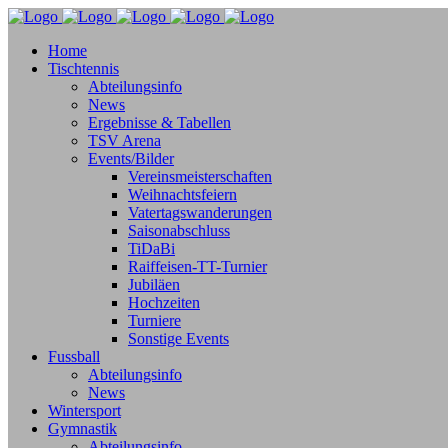
Home
Tischtennis
Abteilungsinfo
News
Ergebnisse & Tabellen
TSV Arena
Events/Bilder
Vereinsmeisterschaften
Weihnachtsfeiern
Vatertagswanderungen
Saisonabschluss
TiDaBi
Raiffeisen-TT-Turnier
Jubiläen
Hochzeiten
Turniere
Sonstige Events
Fussball
Abteilungsinfo
News
Wintersport
Gymnastik
Abteilungsinfo