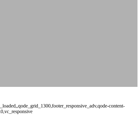
not_loaded,,qode_grid_1300,footer_responsive_adv,qode-content-
.0,vc_responsive