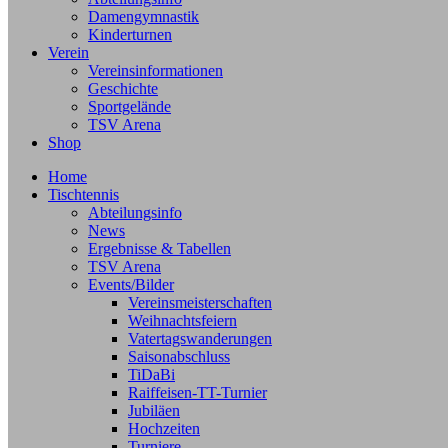
Damengymnastik
Kinderturnen
Verein
Vereinsinformationen
Geschichte
Sportgelände
TSV Arena
Shop
Home
Tischtennis
Abteilungsinfo
News
Ergebnisse & Tabellen
TSV Arena
Events/Bilder
Vereinsmeisterschaften
Weihnachtsfeiern
Vatertagswanderungen
Saisonabschluss
TiDaBi
Raiffeisen-TT-Turnier
Jubiläen
Hochzeiten
Turniere