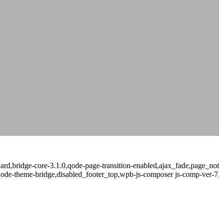
andard,bridge-core-3.1.0,qode-page-transition-enabled,ajax_fade,page_
qode-theme-bridge,disabled_footer_top,wpb-js-composer js-comp-ver-7