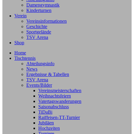
Damengymnastik
Kinderturnen
Verein
Vereinsinformationen
Geschichte
Sportgelände
TSV Arena
Shop
Home
Tischtennis
Abteilungsinfo
News
Ergebnisse & Tabellen
TSV Arena
Events/Bilder
Vereinsmeisterschaften
Weihnachtsfeiern
Vatertagswanderungen
Saisonabschluss
TiDaBi
Raiffeisen-TT-Turnier
Jubiläen
Hochzeiten
Turniere