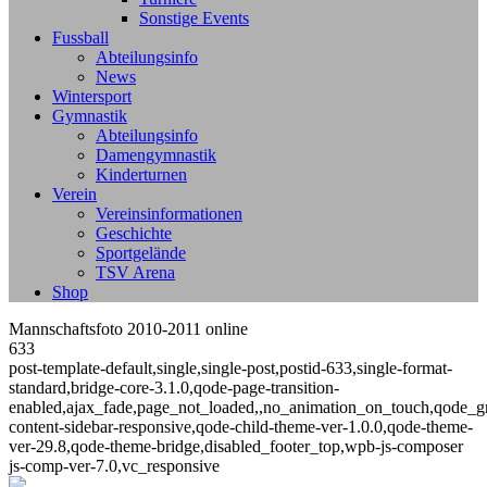
Sonstige Events
Fussball
Abteilungsinfo
News
Wintersport
Gymnastik
Abteilungsinfo
Damengymnastik
Kinderturnen
Verein
Vereinsinformationen
Geschichte
Sportgelände
TSV Arena
Shop
Mannschaftsfoto 2010-2011 online
633
post-template-default,single,single-post,postid-633,single-format-
standard,bridge-core-3.1.0,qode-page-transition-
enabled,ajax_fade,page_not_loaded,,no_animation_on_touch,qode_g
content-sidebar-responsive,qode-child-theme-ver-1.0.0,qode-theme-
ver-29.8,qode-theme-bridge,disabled_footer_top,wpb-js-composer
js-comp-ver-7.0,vc_responsive