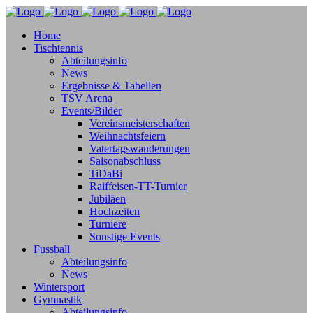
Home
Tischtennis
Abteilungsinfo
News
Ergebnisse & Tabellen
TSV Arena
Events/Bilder
Vereinsmeisterschaften
Weihnachtsfeiern
Vatertagswanderungen
Saisonabschluss
TiDaBi
Raiffeisen-TT-Turnier
Jubiläen
Hochzeiten
Turniere
Sonstige Events
Fussball
Abteilungsinfo
News
Wintersport
Gymnastik
Abteilungsinfo