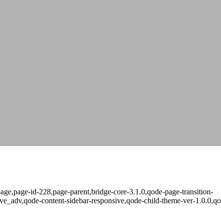
ge,page-id-228,page-parent,bridge-core-3.1.0,qode-page-transition-
ve_adv,qode-content-sidebar-responsive,qode-child-theme-ver-1.0.0,qo