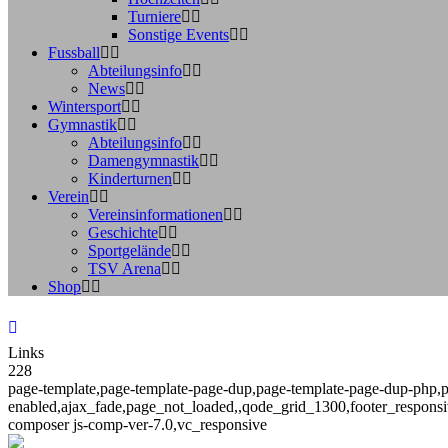
Turniere
Sonstige Events
Fussball
Abteilungsinfo
News
Wintersport
Gymnastik
Abteilungsinfo
Damengymnastik
Kinderturnen
Verein
Vereinsinformationen
Geschichte
Sportgelände
TSV Arena
Shop
Links
228
page-template,page-template-page-dup,page-template-page-dup-php,pa
enabled,ajax_fade,page_not_loaded,,qode_grid_1300,footer_responsi
composer js-comp-ver-7.0,vc_responsive