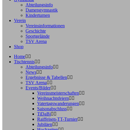
Abteilungsinfo
Damengymnastik
Kinderturnen
Verein
Vereinsinformationen
Geschichte
Sportgelände
TSV Arena
Shop
Home
Tischtennis
Abteilungsinfo
News
Ergebnisse & Tabellen
TSV Arena
Events/Bilder
Vereinsmeisterschaften
Weihnachtsfeiern
Vatertagswanderungen
Saisonabschluss
TiDaBi
Raiffeisen-TT-Turnier
Jubiläen
Hochzeiten