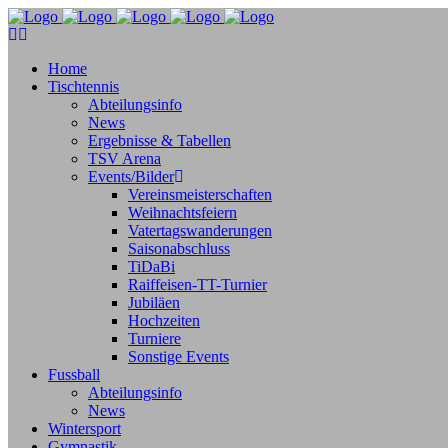
Home
Tischtennis
Abteilungsinfo
News
Ergebnisse & Tabellen
TSV Arena
Events/Bilder
Vereinsmeisterschaften
Weihnachtsfeiern
Vatertagswanderungen
Saisonabschluss
TiDaBi
Raiffeisen-TT-Turnier
Jubiläen
Hochzeiten
Turniere
Sonstige Events
Fussball
Abteilungsinfo
News
Wintersport
Gymnastik