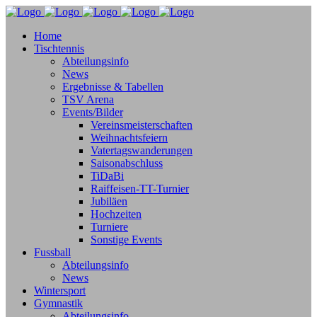
Home
Tischtennis
Abteilungsinfo
News
Ergebnisse & Tabellen
TSV Arena
Events/Bilder
Vereinsmeisterschaften
Weihnachtsfeiern
Vatertagswanderungen
Saisonabschluss
TiDaBi
Raiffeisen-TT-Turnier
Jubiläen
Hochzeiten
Turniere
Sonstige Events
Fussball
Abteilungsinfo
News
Wintersport
Gymnastik
Abteilungsinfo