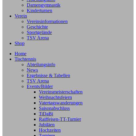
Damengymnastik
Kinderturnen
Verein
Vereinsinformationen
Geschichte
Sportgelände
TSV Arena
Shop
Home
Tischtennis
Abteilungsinfo
News
Ergebnisse & Tabellen
TSV Arena
Events/Bilder
Vereinsmeisterschaften
Weihnachtsfeiern
Vatertagswanderungen
Saisonabschluss
TiDaBi
Raiffeisen-TT-Turnier
Jubiläen
Hochzeiten
Turniere