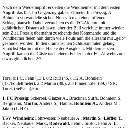
Nach dem Wiederanpfiff erzielten die Windheimer mit dem ersten
Angriff das 0:2. Im Gegenzug gab es Elfmeter für Pressig; A.
Böhnlein verwandelte sicher. Nun sah man einen offenen
Schlagabtausch. Dabei versuchten es die FC-Akteure mit
gefährlichen Distanzschüssen, aber der Ball verfehlte immer wieder
sein Ziel. Pressig übernahm zusehends das Kommando und die
Windheimer fielen nun durch viele Fouls auf, die allesamt mit „gelb“
geahndet wurden. In den dramatischen Schlussminuten gelang
zunächst Martin mit der Hacke der Ausgleich. Mit dem letzten
Angriff kamen die Gäste nach einem Fehler in der FC-Abwehr zum
etwas glücklichen 2:3.
Tore: 0:1 C. Fehn (13.), 0:2 Ruß (46.), 1:2 A. Böhnlein
(47./Foulelfmeter), 2:2 Martin (88.), 2:3 Frauenhofer (89.) / SR:
Turek (Seßlach).khr
1. FC Pressig
: Scherbel, Glatzer A., Brückner, Suffa, Böhnlein S.,
Bergmann,
Martin
, Andera S., Hanna,
Böhnlein A.
, Andera M.,
Jakob (1. HZ)
TSV Windheim
: Föhrweiser, Neubauer A.,
Martin S.
,
Löffler T.
,
Backer, Neubauer Mark.,
Rodewald
, Fehn Christo., Fehn A. II,