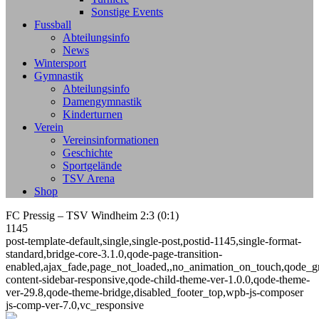
Sonstige Events
Fussball
Abteilungsinfo
News
Wintersport
Gymnastik
Abteilungsinfo
Damengymnastik
Kinderturnen
Verein
Vereinsinformationen
Geschichte
Sportgelände
TSV Arena
Shop
FC Pressig – TSV Windheim 2:3 (0:1)
1145
post-template-default,single,single-post,postid-1145,single-format-
standard,bridge-core-3.1.0,qode-page-transition-
enabled,ajax_fade,page_not_loaded,,no_animation_on_touch,qode_g
content-sidebar-responsive,qode-child-theme-ver-1.0.0,qode-theme-
ver-29.8,qode-theme-bridge,disabled_footer_top,wpb-js-composer
js-comp-ver-7.0,vc_responsive