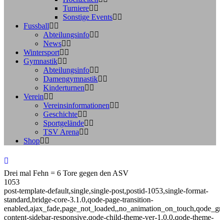
Turniere
Sonstige Events
Fussball
Abteilungsinfo
News
Wintersport
Gymnastik
Abteilungsinfo
Damengymnastik
Kinderturnen
Verein
Vereinsinformationen
Geschichte
Sportgelände
TSV Arena
Shop
Drei mal Fehn = 6 Tore gegen den ASV
1053
post-template-default,single,single-post,postid-1053,single-format-
standard,bridge-core-3.1.0,qode-page-transition-
enabled,ajax_fade,page_not_loaded,,no_animation_on_touch,qode_g
content-sidebar-responsive,qode-child-theme-ver-1.0.0,qode-theme-