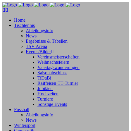
Home
Tischtennis
Abteilungsinfo
News
Ergebnisse & Tabellen
TSV Arena
Events/Bilder
Vereinsmeisterschaften
Weihnachtsfeiern
Vatertagswanderungen
Saisonabschluss
TiDaBi
Raiffeisen-TT-Turnier
Jubiläen
Hochzeiten
Turniere
Sonstige Events
Fussball
Abteilungsinfo
News
Wintersport
Gymnastik