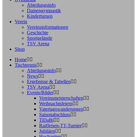
Abteilungsinfo
Damengymnastik
Kinderturnen
Verein
Vereinsinformationen
Geschichte
Sportgelände
TSV Arena
Shop
Home
Tischtennis
Abteilungsinfo
News
Ergebnisse & Tabellen
TSV Arena
Events/Bilder
Vereinsmeisterschaften
Weihnachtsfeiern
Vatertagswanderungen
Saisonabschluss
TiDaBi
Raiffeisen-TT-Turnier
Jubiläen
Hochzeiten