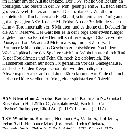
im Kampf um die Aufstiegsplätze. Der TSV spielte von Beginn an
überlegen, und bereits in der 19. Min. gelang Fehn A. II, nach einem
groben Abwehrfehler, aus kurzer Distanz das 0:1. Windheim
erspielte sich Torchancen am Fließband, scheiterte aber häufig am
gut aufgelegten ASV Keeper M. Fröba. Ab der 30. Minute vielen
dann 4 Tore innerhalb von 5 Minuten, und es drohte ein Debakel für
die ASV Reserve. Der Gast ließ es in der Folge aber etwas ruhiger
angehen, und so kam die Heimelf zu ihrer einzigen Chance vor der
Pause, als Toni W. aus 20 Metern abzog, und TSV Torwart
Brummer Mühe hatte, das Geschoss zu entschärfen. Nach dem
Wechsel plätscherte das Spiel vor sich hin. Winheim war durch Ruß
S. per Foulelfmeter und Fehn Ch. noch 2 x erfolgreich. Die
Hausherren kamen nur noch 1 x gefährlich vor das Gästegehäuse,
als Löffler C. den Keeper schon überwunden hatte, ein
Abwehrspieler aber auf der Linie klären konnte. Am Ende ein auch
in dieser Höhe verdienter Erfolg einer spielstarken Gästeelf.
ASV Kleintettau 2
:
Fröba
, Kaufmann F.,Kaufmann N., Güntsch,
Rosenbaum H., Löffler C.,Wozniakowski, Bock L. , Cali,
Fischer,
Thalmeyer
, Elkol Ad. (2. HZ), Eschrich (2. HZ)
TSV Windheim
: Brummer, Neubauer A., Martin S., Löffler T.,
Fehn A. II
, Neubauer Mark.,Rodewald,
Fehn Christo.
,
Frauenhofer A.,
Fehn A. I
, Ruß, Stief (1. HZ), Silay (1. HZ),