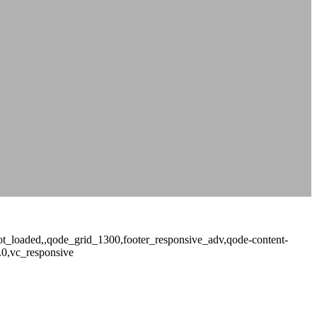
_not_loaded,,qode_grid_1300,footer_responsive_adv,qode-content-
.0,vc_responsive