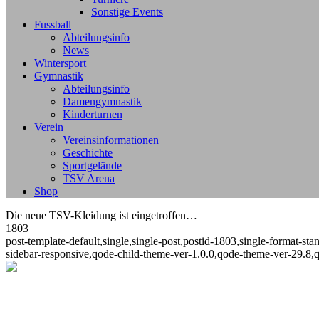
Sonstige Events
Fussball
Abteilungsinfo
News
Wintersport
Gymnastik
Abteilungsinfo
Damengymnastik
Kinderturnen
Verein
Vereinsinformationen
Geschichte
Sportgelände
TSV Arena
Shop
Die neue TSV-Kleidung ist eingetroffen…
1803
post-template-default,single,single-post,postid-1803,single-format-
sidebar-responsive,qode-child-theme-ver-1.0.0,qode-theme-ver-29.8,