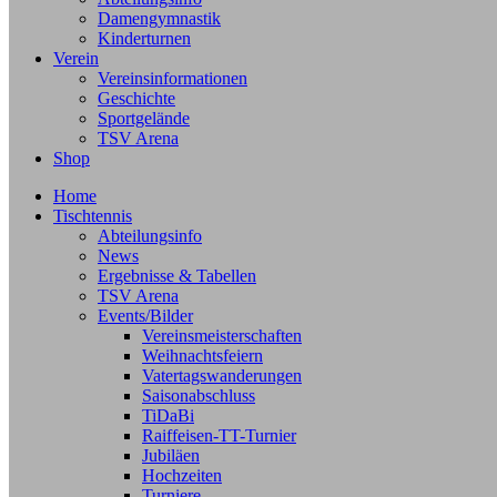
Damengymnastik
Kinderturnen
Verein
Vereinsinformationen
Geschichte
Sportgelände
TSV Arena
Shop
Home
Tischtennis
Abteilungsinfo
News
Ergebnisse & Tabellen
TSV Arena
Events/Bilder
Vereinsmeisterschaften
Weihnachtsfeiern
Vatertagswanderungen
Saisonabschluss
TiDaBi
Raiffeisen-TT-Turnier
Jubiläen
Hochzeiten
Turniere