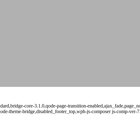
standard,bridge-core-3.1.0,qode-page-transition-enabled,ajax_fade,page
qode-theme-bridge,disabled_footer_top,wpb-js-composer js-comp-ver-7