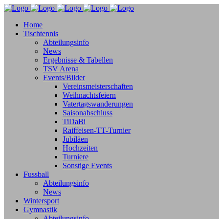
Home
Tischtennis
Abteilungsinfo
News
Ergebnisse & Tabellen
TSV Arena
Events/Bilder
Vereinsmeisterschaften
Weihnachtsfeiern
Vatertagswanderungen
Saisonabschluss
TiDaBi
Raiffeisen-TT-Turnier
Jubiläen
Hochzeiten
Turniere
Sonstige Events
Fussball
Abteilungsinfo
News
Wintersport
Gymnastik
Abteilungsinfo