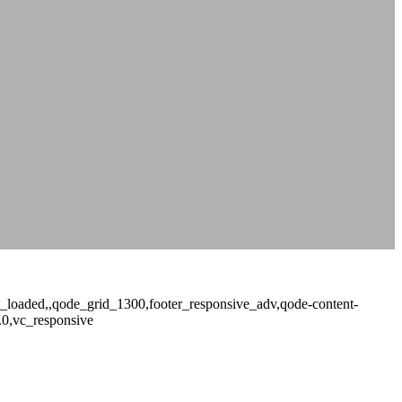
not_loaded,,qode_grid_1300,footer_responsive_adv,qode-content-
.0,vc_responsive