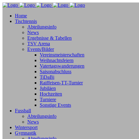
Home
Tischtennis
Abteilungsinfo
News
Ergebnisse & Tabellen
TSV Arena
Events/Bilder
Vereinsmeisterschaften
Weihnachtsfeiern
Vatertagswanderungen
Saisonabschluss
TiDaBi
Raiffeisen-TT-Turnier
Jubiläen
Hochzeiten
Turniere
Sonstige Events
Fussball
Abteilungsinfo
News
Wintersport
Gymnastik
Abteilungsinfo