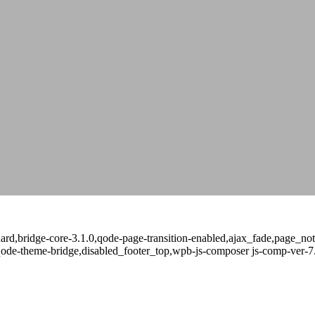
andard,bridge-core-3.1.0,qode-page-transition-enabled,ajax_fade,page_
qode-theme-bridge,disabled_footer_top,wpb-js-composer js-comp-ver-7