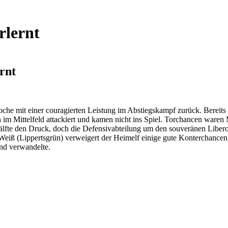
rlernt
rnt
he mit einer couragierten Leistung im Abstiegskampf zurück. Bereit
im Mittelfeld attackiert und kamen nicht ins Spiel. Torchancen ware
älfte den Druck, doch die Defensivabteilung um den souveränen Liber
eiß (Lippertsgrün) verweigert der Heimelf einige gute Konterchancen,
nd verwandelte.