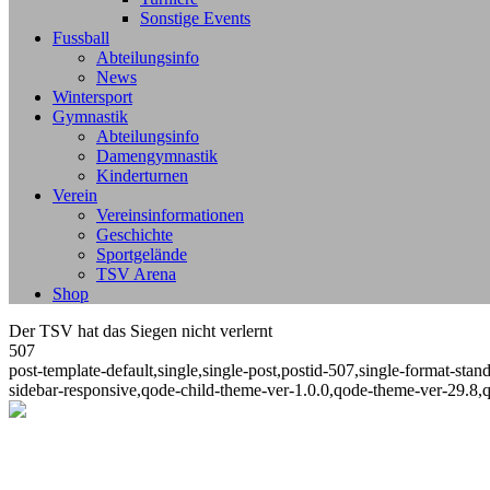
Sonstige Events
Fussball
Abteilungsinfo
News
Wintersport
Gymnastik
Abteilungsinfo
Damengymnastik
Kinderturnen
Verein
Vereinsinformationen
Geschichte
Sportgelände
TSV Arena
Shop
Der TSV hat das Siegen nicht verlernt
507
post-template-default,single,single-post,postid-507,single-format-st
sidebar-responsive,qode-child-theme-ver-1.0.0,qode-theme-ver-29.8,