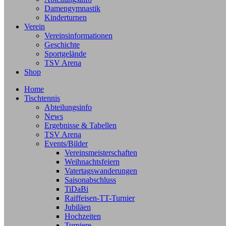
Damengymnastik
Kinderturnen
Verein
Vereinsinformationen
Geschichte
Sportgelände
TSV Arena
Shop
Home
Tischtennis
Abteilungsinfo
News
Ergebnisse & Tabellen
TSV Arena
Events/Bilder
Vereinsmeisterschaften
Weihnachtsfeiern
Vatertagswanderungen
Saisonabschluss
TiDaBi
Raiffeisen-TT-Turnier
Jubiläen
Hochzeiten
Turniere