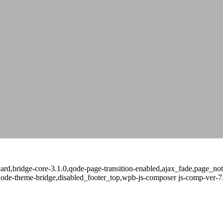
andard,bridge-core-3.1.0,qode-page-transition-enabled,ajax_fade,page_
qode-theme-bridge,disabled_footer_top,wpb-js-composer js-comp-ver-7