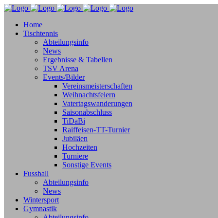
Home
Tischtennis
Abteilungsinfo
News
Ergebnisse & Tabellen
TSV Arena
Events/Bilder
Vereinsmeisterschaften
Weihnachtsfeiern
Vatertagswanderungen
Saisonabschluss
TiDaBi
Raiffeisen-TT-Turnier
Jubiläen
Hochzeiten
Turniere
Sonstige Events
Fussball
Abteilungsinfo
News
Wintersport
Gymnastik
Abteilungsinfo