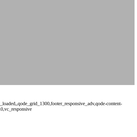
not_loaded,,qode_grid_1300,footer_responsive_adv,qode-content-
.0,vc_responsive