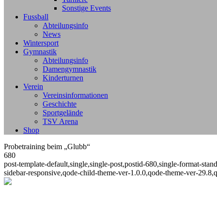
Sonstige Events
Fussball
Abteilungsinfo
News
Wintersport
Gymnastik
Abteilungsinfo
Damengymnastik
Kinderturnen
Verein
Vereinsinformationen
Geschichte
Sportgelände
TSV Arena
Shop
Probetraining beim „Glubb“
680
post-template-default,single,single-post,postid-680,single-format-st
sidebar-responsive,qode-child-theme-ver-1.0.0,qode-theme-ver-29.8,