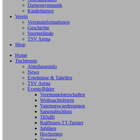
Damengymnastik
Kinderturnen
Verein
Vereinsinformationen
Geschichte
Sportgelände
TSV Arena
Shop
Home
Tischtennis
Abteilungsinfo
News
Ergebnisse & Tabellen
TSV Arena
Events/Bilder
Vereinsmeisterschaften
Weihnachtsfeiern
Vatertagswanderungen
Saisonabschluss
TiDaBi
Raiffeisen-TT-Turnier
Jubiläen
Hochzeiten
Turniere